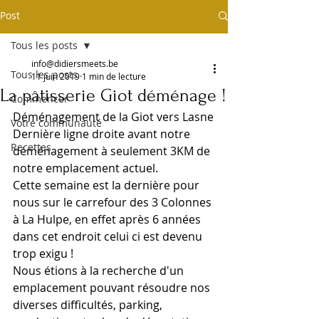
Post
Tous les posts
info@didiersmeets.be
Tous les posts
11 juin 2019
1 min de lecture
La pâtisserie Giot déménage !
Commencer
Déménagement de la Giot vers Lasne
Votre communauté
Dernière ligne droite avant notre 
Recettes
déménagement à seulement 3KM de 
notre emplacement actuel.
Cette semaine est la dernière pour 
nous sur le carrefour des 3 Colonnes 
à La Hulpe, en effet après 6 années 
dans cet endroit celui ci est devenu 
trop exigu !
Nous étions à la recherche d'un 
emplacement pouvant résoudre nos 
diverses difficultés, parking, 