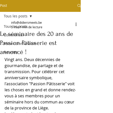
Post
Tous les posts
info@didiersmeets.be
Tous les posts
5 mai
1 min de lecture
Le séminaire des 20 ans de
Commencer
Passion Pâtisserie est
Votre communauté
annoncé !
Recettes
Vingt ans. Deux décennies de 
gourmandise, de partage et de 
transmission. Pour célébrer cet 
anniversaire symbolique, 
l'association "Passion Pâtisserie" voit 
les choses en grand et donne rendez-
vous à ses membres pour un 
séminaire hors du commun au cœur 
de la province de Liège.