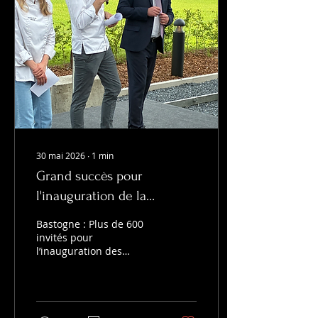
30 mai 2026
∙
1
min
Grand succès pour
l'inauguration de la
fabrique de Pierre Plas .
Bastogne : Plus de 600
invités pour
l’inauguration des
nouveaux ateliers de
Pierre Plas Un écrin sur
mesure pour une
chocolaterie d'exception.