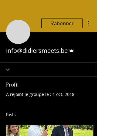
Plus d'actions
S'abonner
Administrateur
info@didiersmeets.be
Profil
A rejoint le groupe le : 1 oct. 2018
Posts