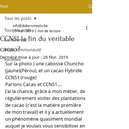
Post
Tous les posts
info@didiersmeets.be
Tous les posts
25 févr. 2019
2 min de lecture
CCN51 la fin du véritable
Commencer
cacao?
Votre communauté
Dernière mise à jour :
26 févr. 2019
Recettes
Sur la photo ) une cabosse Chuncho 
(jaune)(Pérou), et un cacao Hybride 
CCN51 (rouge)
Parlons Cacao et CCN51....
J'ai la chance, grâce à mon métier, de 
régulièrement visiter des plantations 
de cacao (c'est la matière première 
de mon travail) et il y a actuellement 
un phénomène quasiment mondial 
auquel je voulais vous sensibiliser en 