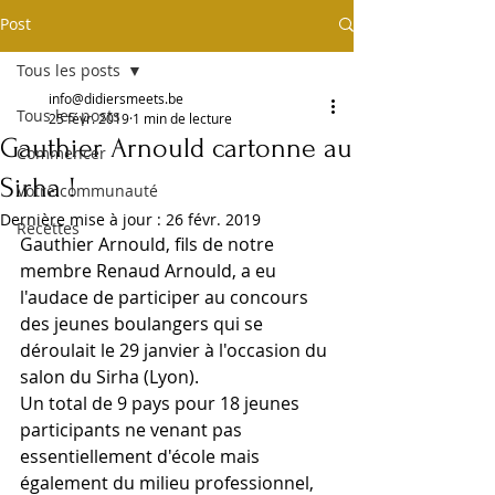
Post
Tous les posts
info@didiersmeets.be
Tous les posts
25 févr. 2019
1 min de lecture
Gauthier Arnould cartonne au
Commencer
Sirha !
Votre communauté
Dernière mise à jour :
26 févr. 2019
Recettes
Gauthier Arnould, fils de notre 
membre Renaud Arnould, a eu 
l'audace de participer au concours 
des jeunes boulangers qui se 
déroulait le 29 janvier à l'occasion du 
salon du Sirha (Lyon).
Un total de 9 pays pour 18 jeunes 
participants ne venant pas 
essentiellement d'école mais 
également du milieu professionnel, 