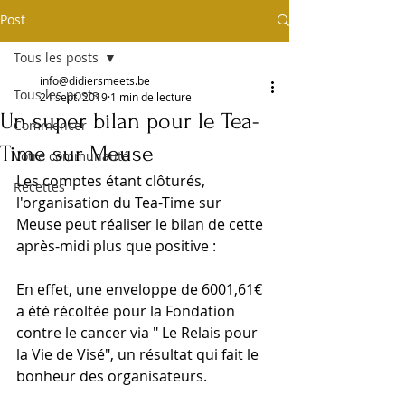
Post
Tous les posts
info@didiersmeets.be
Tous les posts
24 sept. 2019
1 min de lecture
Un super bilan pour le Tea-
Commencer
Time sur Meuse
Votre communauté
Les comptes étant clôturés, 
Recettes
l'organisation du Tea-Time sur 
Meuse peut réaliser le bilan de cette 
après-midi plus que positive :
En effet, une enveloppe de 6001,61€ 
a été récoltée pour la Fondation 
contre le cancer via " Le Relais pour 
la Vie de Visé", un résultat qui fait le 
bonheur des organisateurs.