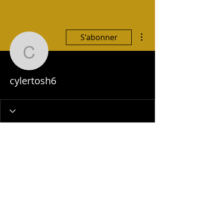
Plus d'actions
S'abonner
cylertosh6
cylertosh6