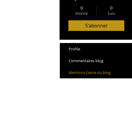
0
0
Abonné
Suivi
S'abonner
Profile
Commentaires blog
Mentions j'aime du blog