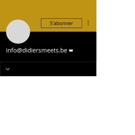
Plus d'actions
S'abonner
Administrateur
info@didiersmeets.be